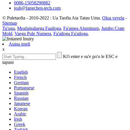
0086-15058290882
josh@fangchen-tech.com
© Puletaofia - 2010-2022 : Ua Taofia Aia Tatau Uma.
Oloa vevela
-
Sitemap
Tu'uga
,
Meafaigaluega Faailoga
,
Fa'amea Aluminum
,
Jumbo Crate
Mold
,
Vaega Pule Numera
,
Fa'ailoga Fa'ailoga
,
Auina imeli
x
Ki'i enter e su'e po'o le ESC e
tapuni
English
French
German
Portuguese
Spanish
Russian
Japanese
Korean
Arabic
Irish
Greek
Turkish