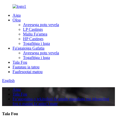
Aiga
Oloa
Aveesega potu vevela
LP Castings
Maliu Fa'amea
HP Castings
Togafitiga i luga
Fa'agaioiga Gafatia
Aveesega potu vevela
Togafitiga i luga
Tala Fou
Faatatau ia tatou
Faafesootai matou
English
Aiga
Tala Fou
Faʻaaogaina o tekinolosi faʻamalo maualuga ma tekonolosi
fou o masini faʻapipiʻi mate
Tala Fou