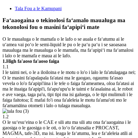
Tala Fou a le Kamupani
Faʻaaogaina o tekinolosi faʻamalo maualuga ma
tekonolosi fou o masini faʻapipiʻi mate
O le maualuga o le mamafa o le lafo o se auala e faʻatumu ai le
uʻamea vai poʻo le semi-liquid le pu o le paʻu paʻu i se saoasaoa
maualuga ma le maualuga o le mamafa, ma faʻapipiʻi ma faʻamalosi
i lalo o le mamafa e maua ai le lafo.
1.High fa'aoso fa'aoso faiga
1.1
I le taimi nei, o le a iloiloina e le motu o lo'o i lalo le fa'atulagaga nei;
O le masini fa'apalapala fa'atasi ma le gaogao, ogaumu fa'asao
vevela o lo'o fa'apipi'iina i le tele o faiga fa'ameamea, oloa fa'atasi ai
ma le ituaiga fa'apipi'i, fa'apu'upu'u le taimi e fa'asalaina ai, le robot
e ave vaega, taga pa'u, tipi tipi ma isi galuega, o le tipi mulimuli i le
faiga faitotoa; E mafai fo'i ona fa'aleleia le motu fa'ama'oti mo le
fa'amamāina otometi i lalo o tulaga maualuga.
1.2
O le suʻesuʻeina o le CAE e sili atu ma sili atu ona faʻaaogaina i le
gaosiga o le gaosiga o le oti, o loʻo faʻatusalia e PROCAST,
MAGMA, tafe-3D, ma isi. leaga le faʻatumu, lea e faʻaleleia atili ai