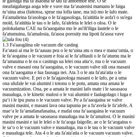
le gaosiga ma faʻasaoina se tau faʻamoemoe tele. O se
meafaigaluega aoga tele e vave ma faʻasaienisi mamanu le faiga
tuʻuina atoa (faitotoa, sprue ma lofia tane, ma isi) mo le lafo mate.
Fa'amalieina fa'asologa o le fa'agasologa, fa'aitiitia le aofa'i o su'ega
mold, fa'aitiitia le tau o le lafo, fa'aleleia le lelei o oloa. O le
polokalama CAE na fa'aaogaina mo le au'ili'iliga lautele o le
fa'atumuina, fa'amalosia, fa'asoa porosity ma lipoti fa'asoa vave
1.3 Fa'aaogāina ole vacuum die casting
Faʻatasi ai ma le faʻaauau pea o le tuʻuina atu o mea e manaʻomia, o
le faʻaogaina o le vacuum e foia ai le faʻafitauli o le faʻatumu ma le
faʻamauina o le ea o castings ua lelei ona atiaʻe, ma o le vacuum
valve e masani ona faʻaaogaina, o le vacuum valve sili ona masani
ona faʻaaogaina e lua fausaga nei. Ata 3 o le ata fa'ata'atia o le
vacuum valve. E pei o le fa'agasologa masani o le lafo, pe a uma
ona ulufale le vai alumini i totonu o le potu, amata ona amata le
vacuumization. Ona, pe a amata le masini lafo mate i le saoasaoa
maualuga, o le kinetic malosi o le vai alumini e faalagolago i luga e
paʻi i le ipu puna o le vacuum valve. Pe a faʻaaogaina se valve
masini masini, e masani lava ona tapunia pe a faʻavela le faʻafefe. A
maeʻa le faʻamafanafanaina, e mafai ona faʻaaogaina le vacuum
valve pe a amata le saoasaoa maualuga ma le faʻamalosi. O le masini
masini masini e iai le lelei o le faʻaoga faigofie, ae o le faʻaogaina o
le saʻo o le vacuum valve e maualuga, ma o le tau o le vacuum valve
e maualuga tele. Ata 4 o le ata fa'ata'atia o le vacuum vacuum valve.