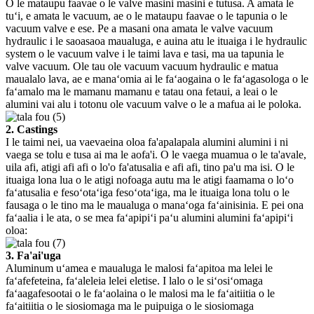
O le mataupu faavae o le valve masini masini e tutusa. A amata le
tuʻi, e amata le vacuum, ae o le mataupu faavae o le tapunia o le
vacuum valve e ese. Pe a masani ona amata le valve vacuum
hydraulic i le saoasaoa maualuga, e auina atu le ituaiga i le hydraulic
system o le vacuum valve i le taimi lava e tasi, ma ua tapunia le
valve vacuum. Ole tau ole vacuum vacuum hydraulic e matua
maualalo lava, ae e manaʻomia ai le faʻaogaina o le faʻagasologa o le
faʻamalo ma le mamanu mamanu e tatau ona fetaui, a leai o le
alumini vai alu i totonu ole vacuum valve o le a mafua ai le poloka.
2. Castings
I le taimi nei, ua vaevaeina oloa fa'apalapala alumini alumini i ni
vaega se tolu e tusa ai ma le aofa'i. O le vaega muamua o le ta'avale,
uila afi, atigi afi afi o lo'o fa'atusalia e afi afi, tino pa'u ma isi. O le
ituaiga lona lua o le atigi nofoaga autu ma le atigi faamama o loʻo
faʻatusalia e fesoʻotaʻiga fesoʻotaʻiga, ma le ituaiga lona tolu o le
fausaga o le tino ma le maualuga o manaʻoga faʻainisinia. E pei ona
faʻaalia i le ata, o se mea faʻapipiʻi paʻu alumini alumini faʻapipiʻi
oloa:
3. Fa'ai'uga
Aluminum uʻamea e maualuga le malosi faʻapitoa ma lelei le
faʻafefeteina, faʻaleleia lelei eletise. I lalo o le siʻosiʻomaga
faʻaagafesootai o le faʻaolaina o le malosi ma le faʻaitiitia o le
faʻaitiitia o le siosiomaga ma le puipuiga o le siosiomaga