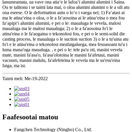
lanumeamata, ua vave ona atiaʻe le lafoaʻi alumini alumini i Saina.
Ou te talitonu i se taimi lata mai, o oloa alumini alumini o le a sili atu
ona eseese. O le deformation autu o loʻo i vaega nei; 1) Faʻatasi ai
ma le atinaʻeina o oloa, o le a faʻaosoina ai le atinaʻeina o mea fou
faʻapipiʻi alumini alumini, e pei o le: maualuga le vevela, malosi
maualuga ma le malosi maualuga; 2) o le a fa'aosoina fo'i le
atina'eina o le fa'aogaina o tekonolosi fou, e pei o le semi-solid die
casting process, le maualuga o le suction suction 3) o le a tu'uina atu
fo'i e le atina'eina o tekonolosi meafaigaluega, mea fesoasoani tu'u i
luma mana'oga maualuga. , e pei o le: tele pa'u oti, masini vevela
mate, masini fa'asa'o, fa'asa'olotoina le masini fa'afetaui, masini
vacuum, masini malulu, fa'afefeteina le vevela ma le su'esu'eina
faiga, ma isi.
Taimi meli: Me-19-2022
Faafesootai matou
Fangchen Technology (Ningbo) Co., Ltd.